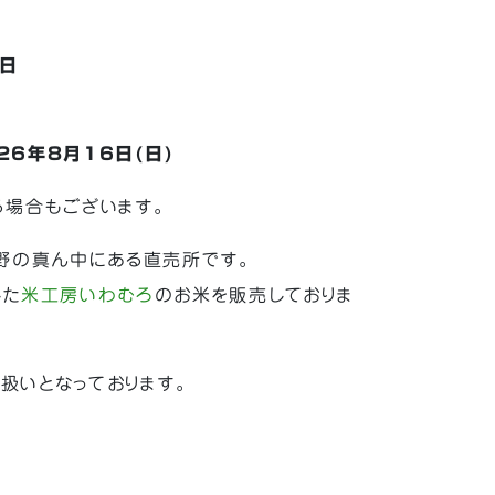
曜日
26年8月16日(日)
場合もございます。
野の真ん中にある直売所です。
した
米工房いわむろ
のお米を販売しておりま
扱いとなっております。